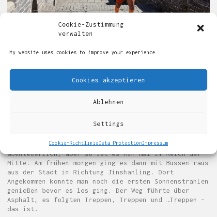
Cookie-Zustimmung
verwalten
My website uses cookies to improve your experience
JINSHANLING GREAT WALL MARATHON
2018 – CHINA
Cookies akzeptieren
Die Chinesische Mauer ist beeindruckend, auf
Ablehnen
Bildern, im Fernsehen. Doch wenn man sie wirklich
einmal in echt gesehen hat, dann ist sie einfach
Settings
überwältigend – darauf zu laufen noch viel mehr. Die
Anmeldung für den Lauf war nicht ganz einfach und
Cookie-Richtlinie
Data Protection
Impressum
die Startnummern Ausgabe in Beijing eher
abenteuerlich, aber so ist es nun mal im Reich der
Mitte. Am frühen morgen ging es dann mit Bussen raus
aus der Stadt in Richtung Jinshanling. Dort
Angekommen konnte man noch die ersten Sonnenstrahlen
genießen bevor es los ging. Der Weg führte über
Asphalt, es folgten Treppen, Treppen und …Treppen –
das ist…