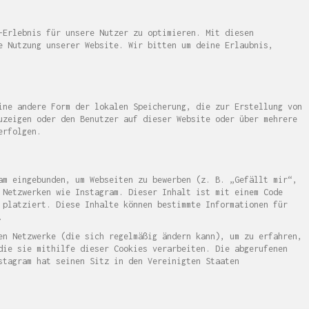
-Erlebnis für unsere Nutzer zu optimieren. Mit diesen
e Nutzung unserer Website. Wir bitten um deine Erlaubnis,
ine andere Form der lokalen Speicherung, die zur Erstellung von
uzeigen oder den Benutzer auf dieser Website oder über mehrere
erfolgen.
am eingebunden, um Webseiten zu bewerben (z. B. „Gefällt mir“,
 Netzwerken wie Instagram. Dieser Inhalt ist mit einem Code
 platziert. Diese Inhalte können bestimmte Informationen für
.
en Netzwerke (die sich regelmäßig ändern kann), um zu erfahren,
die sie mithilfe dieser Cookies verarbeiten. Die abgerufenen
stagram hat seinen Sitz in den Vereinigten Staaten