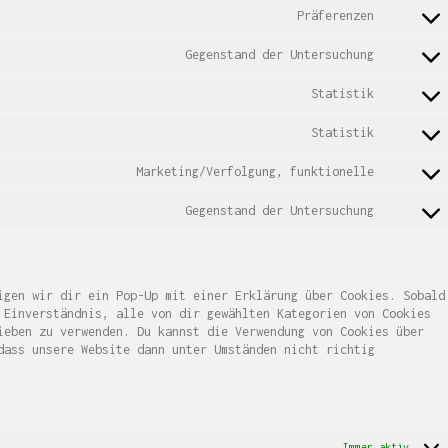
Präferenzen
Consent
to
Gegenstand der Untersuchung
service
Consent
wordpres
to
Statistik
service
Consent
google-
to
fonts
Statistik
service
Consent
vimeo
to
Marketing/Verfolgung, funktionelle
service
Consent
youtube
to
Gegenstand der Untersuchung
service
Consent
facebook
to
service
sonstige
igen wir dir ein Pop-Up mit einer Erklärung über Cookies. Sobald
 Einverständnis, alle von dir gewählten Kategorien von Cookies
ieben zu verwenden. Du kannst die Verwendung von Cookies über
dass unsere Website dann unter Umständen nicht richtig
Immer aktiv