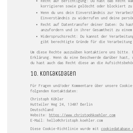
Recht auf Berichtigung: Du hast das Recht wa
korrigieren sowie gelöscht oder blockiert zu
Wenn du uns dein Einverständnis zur Verarbei
Einverständnis zu widerrufen und deine persö
Recht auf Datentransfer deiner Daten: Du has
anzufordern und in ihrer Gesamtheit zu einem
Widerspruchsrecht: Du kannst der Verarbeitun
gibt berechtigte Gründe für die Verarbeitung
Um diese Rechte auszuüben kontaktiere uns bitte. 
Erklärung. Wenn du eine Beschwerde darüber hast, 
du hast auch das Recht diese an die Aufsichtsbehö
10. Kontaktdaten
Für Fragen und/oder Kommentare über unsere Cookie
folgenden Kontaktdaten:
Christoph Köhler
Huttwiler Weg 24, 13407 Berlin
Deutschland
Website:
https://www.christophkoehler.com
E-Mail:
moc.relheok.hpotsirhc@olleh
Diese Cookie-Richtlinie wurde mit
cookiedatabase.