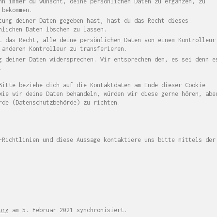
nn immer du wünscht, deine persönlichen Daten zu ergänzen, zu
 bekommen.
tung deiner Daten gegeben hast, hast du das Recht dieses
nlichen Daten löschen zu lassen.
t das Recht, alle deine persönlichen Daten von einem Kontrolleur
 anderen Kontrolleur zu transferieren.
g deiner Daten widersprechen. Wir entsprechen dem, es sei denn e
.
Bitte beziehe dich auf die Kontaktdaten am Ende dieser Cookie-
wie wir deine Daten behandeln, würden wir diese gerne hören, abe
rde (Datenschutzbehörde) zu richten.
-Richtlinien und diese Aussage kontaktiere uns bitte mittels der
org
am 5. Februar 2021 synchronisiert.